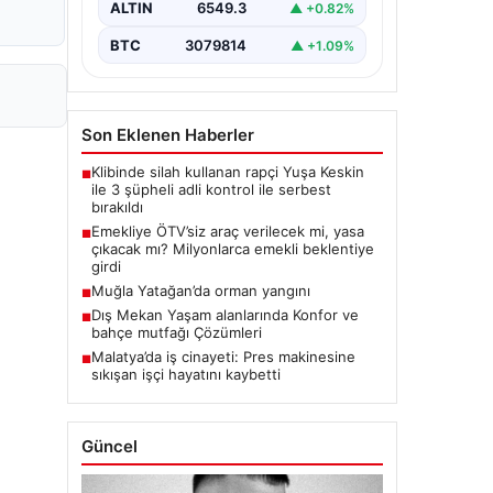
ALTIN
6549.3
▲ +0.82%
BTC
3079814
▲ +1.09%
Son Eklenen Haberler
Klibinde silah kullanan rapçi Yuşa Keskin
■
ile 3 şüpheli adli kontrol ile serbest
bırakıldı
Emekliye ÖTV’siz araç verilecek mi, yasa
■
çıkacak mı? Milyonlarca emekli beklentiye
girdi
Muğla Yatağan’da orman yangını
■
Dış Mekan Yaşam alanlarında Konfor ve
■
bahçe mutfağı Çözümleri
Malatya’da iş cinayeti: Pres makinesine
■
sıkışan işçi hayatını kaybetti
Güncel