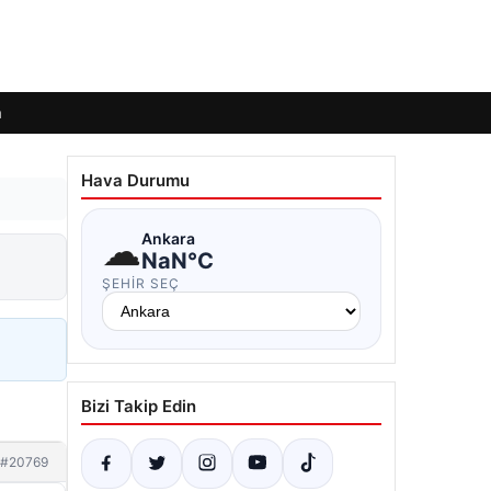
m
Hava Durumu
☁
Ankara
NaN°C
ŞEHIR SEÇ
Bizi Takip Edin
#20769