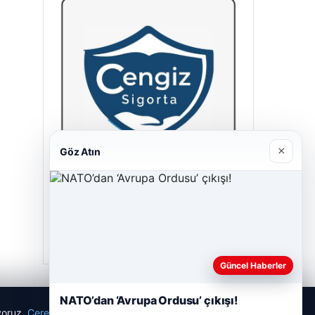
×
Göz Atın
Cengiz Sigorta
23/06/2026
Güncel Haberler
NATO’dan ‘Avrupa Ordusu’ çıkışı!
ıyoruz.
Çerez Politikamız
Reddet
Kabul Et