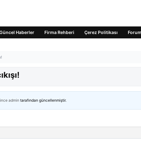
Güncel Haberler
Firma Rehberi
Çerez Politikası
Foru
ı!
kışı!
 önce
admin
tarafından güncellenmiştir.