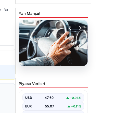
z. Bu
Yan Manşet
05.08.2026
Emekliye ÖTV’siz araç
Piyasa Verileri
verilecek mi, yasa çıkacak
mı? Milyonlarca emekli
beklentiye girdi
USD
47.60
▲ +0.06%
EUR
55.07
▲ +0.11%