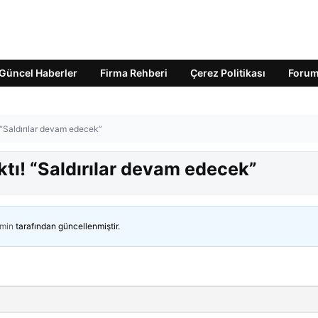
Güncel Haberler
Firma Rehberi
Çerez Politikası
Foru
 “Saldırılar devam edecek”
tı! “Saldırılar devam edecek”
min
tarafından güncellenmiştir.