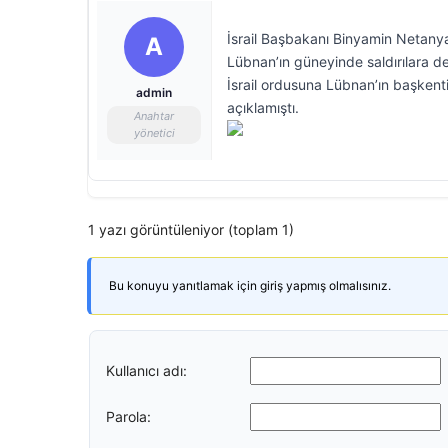
İsrail Başbakanı Binyamin Netanya
A
Lübnan’ın güneyinde saldırılara de
İsrail ordusuna Lübnan’ın başkenti
admin
açıklamıştı.
Anahtar
yönetici
1 yazı görüntüleniyor (toplam 1)
Bu konuyu yanıtlamak için giriş yapmış olmalısınız.
Kullanıcı adı:
Parola: