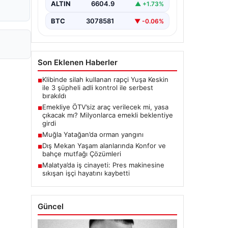
ALTIN
6604.9
▲ +1.73%
BTC
3078581
▼ -0.06%
Son Eklenen Haberler
Klibinde silah kullanan rapçi Yuşa Keskin
■
ile 3 şüpheli adli kontrol ile serbest
bırakıldı
Emekliye ÖTV’siz araç verilecek mi, yasa
■
çıkacak mı? Milyonlarca emekli beklentiye
girdi
Muğla Yatağan’da orman yangını
■
Dış Mekan Yaşam alanlarında Konfor ve
■
bahçe mutfağı Çözümleri
Malatya’da iş cinayeti: Pres makinesine
■
sıkışan işçi hayatını kaybetti
Güncel