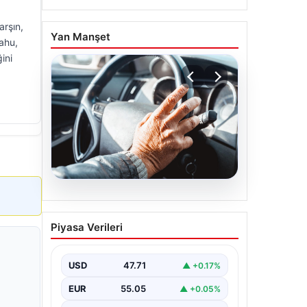
arşın,
Yan Manşet
yahu,
ini
05.08.2026
Emekliye ÖTV’siz araç
Piyasa Verileri
verilecek mi, yasa çıkacak
mı? Milyonlarca emekli
beklentiye girdi
USD
47.71
▲ +0.17%
EUR
55.05
▲ +0.05%