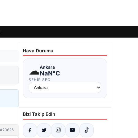
m
Hava Durumu
☁
Ankara
NaN°C
ŞEHIR SEÇ
Bizi Takip Edin
#23626