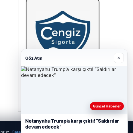
×
Göz Atın
Cengiz Sigorta
23/06/2026
Güncel Haberler
Netanyahu Trump’a karşı çıktı! “Saldırılar
devam edecek”
ıyoruz.
Çerez Politikamız
Reddet
Kabul Et