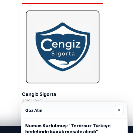
Cengiz Sigorta
23/06/2026
×
Göz Atın
Numan Kurtulmuş: “Terörsüz Türkiye
hedefinde büyük mesafe alındı”