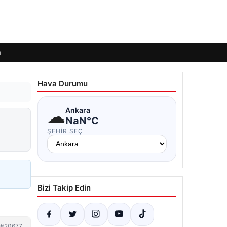
m
Hava Durumu
☁
Ankara
NaN°C
ŞEHIR SEÇ
Bizi Takip Edin
#20677