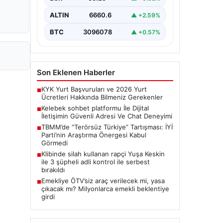
bir biçimde bağlantı kurması ciddi bir
önem ifade etmektedir.
ALTIN
6660.6
▲ +2.59%
Günümüzde…
BTC
3096078
▲ +0.57%
Son Eklenen Haberler
KYK Yurt Başvuruları ve 2026 Yurt
■
Ücretleri Hakkında Bilmeniz Gerekenler
Kelebek sohbet platformu İle Dijital
■
İletişimin Güvenli Adresi Ve Chat Deneyimi
TBMM’de “Terörsüz Türkiye” Tartışması: İYİ
■
Parti’nin Araştırma Önergesi Kabul
Görmedi
Klibinde silah kullanan rapçi Yuşa Keskin
■
ile 3 şüpheli adli kontrol ile serbest
bırakıldı
Emekliye ÖTV’siz araç verilecek mi, yasa
■
çıkacak mı? Milyonlarca emekli beklentiye
girdi