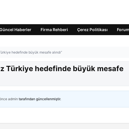
Güncel Haberler
Firma Rehberi
Çerez Politikası
Foru
ürkiye hedefinde büyük mesafe alındı”
z Türkiye hedefinde büyük mesafe
 önce
admin
tarafından güncellenmiştir.