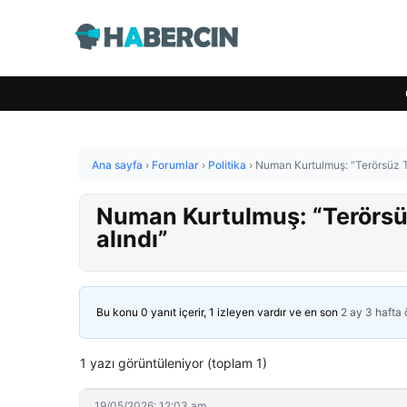
Ana sayfa
›
Forumlar
›
Politika
›
Numan Kurtulmuş: “Terörsüz T
Numan Kurtulmuş: “Terörsü
alındı”
Bu konu 0 yanıt içerir, 1 izleyen vardır ve en son
2 ay 3 hafta
1 yazı görüntüleniyor (toplam 1)
19/05/2026: 12:03 am