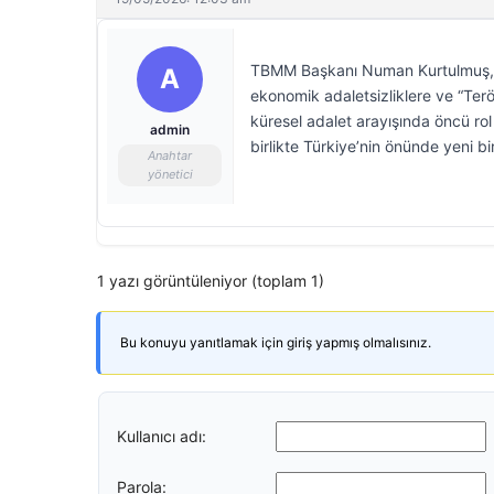
TBMM Başkanı Numan Kurtulmuş, B
A
ekonomik adaletsizliklere ve “Terö
küresel adalet arayışında öncü rol
admin
birlikte Türkiye’nin önünde yeni b
Anahtar
yönetici
1 yazı görüntüleniyor (toplam 1)
Bu konuyu yanıtlamak için giriş yapmış olmalısınız.
Kullanıcı adı:
Parola: