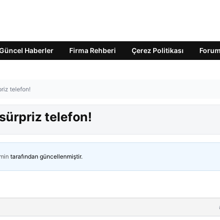
Güncel Haberler
Firma Rehberi
Çerez Politikası
Foru
iz telefon!
ürpriz telefon!
min
tarafından güncellenmiştir.