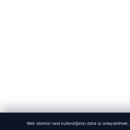
Web sitemizi nasıl kullandığınızı daha iyi anlayabilmek,
© 2026 Habercin – Güncel Haberler