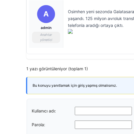
Osimhen yeni sezonda Galatasaray’
A
yaşandı. 125 milyon avroluk transf
telefonla aradığı ortaya çıktı.
admin
Anahtar
yönetici
1 yazı görüntüleniyor (toplam 1)
Bu konuyu yanıtlamak için giriş yapmış olmalısınız.
Kullanıcı adı:
Parola: