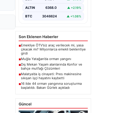
ALTIN
6368.0
▲ +2.19%
BTC
3046624
▲ +1.08%
Son Eklenen Haberler
Emekliye ÖTV’siz araç verilecek mi, yasa
■
çıkacak mı? Milyonlarca emekli beklentiye
girdi
Muğla Yatağan’da orman yangını
■
Dış Mekan Yaşam alanlarında Konfor ve
■
bahçe mutfağı Çözümleri
Malatya’da iş cinayeti: Pres makinesine
■
sıkışan işçi hayatını kaybetti
16 ilde 44 orman yangınına soruşturma
■
başlatıldı. Bakan Gürlek açıkladı
Güncel