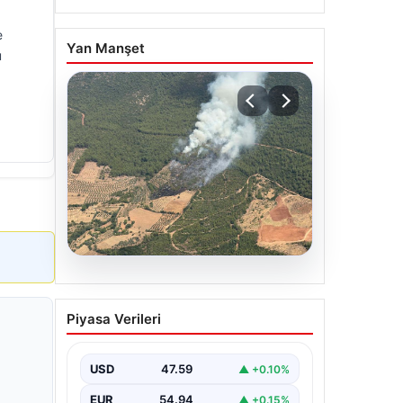
e
Yan Manşet
u
05.08.2026
Muğla Yatağan’da orman
Piyasa Verileri
yangını
USD
47.59
▲ +0.10%
EUR
54.94
▲ +0.15%