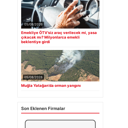
05/08/2026
Emekliye ÖTV’siz araç verilecek mi, yasa
çıkacak mı? Milyonlarca emekli
beklentiye girdi
05/08/2026
Muğla Yatağan’da orman yangını
Son Eklenen Firmalar