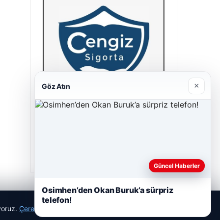
×
Göz Atın
Cengiz Sigorta
23/06/2026
Güncel Haberler
Osimhen’den Okan Buruk’a sürpriz
telefon!
ıyoruz.
Çerez Politikamız
Reddet
Kabul Et