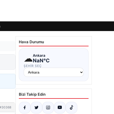
m
Hava Durumu
☁
Ankara
NaN°C
ŞEHIR SEÇ
Bizi Takip Edin
#30368