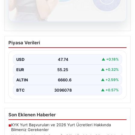
08.08.2026
Kelebek sohbet platformu İle Dijital
Piyasa Verileri
İletişimin Güvenli Adresi Ve Chat
Deneyimi
USD
47.74
▲ +0.18%
İnternet çağında insanların güvenli bir biçimde bağlantı
kurması ciddi bir önem ifade etmektedir. Günümüzde…
EUR
55.25
▲ +0.32%
ALTIN
6660.6
▲ +2.59%
BTC
3096078
▲ +0.57%
Son Eklenen Haberler
KYK Yurt Başvuruları ve 2026 Yurt Ücretleri Hakkında
■
Bilmeniz Gerekenler