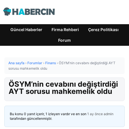
Güncel Haberler
Firma Rehberi
Çerez Politikası
Forum
Ana sayfa
›
Forumlar
›
Finans
›
ÖSYM’nin cevabını değiştirdiği AYT
sorusu mahkemelik oldu
ÖSYM’nin cevabını değiştirdiği
AYT sorusu mahkemelik oldu
Bu konu 0 yanıt içerir, 1 izleyen vardır ve en son
1 ay önce
admin
tarafından güncellenmiştir.