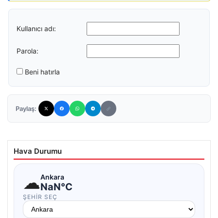
Kullanıcı adı:
Parola:
Beni hatırla
Paylaş:
Hava Durumu
☁
Ankara
NaN°C
ŞEHIR SEÇ