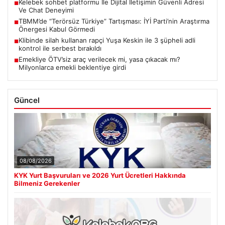
Kelebek sohbet platformu İle Dijital İletişimin Güvenli Adresi
■
Ve Chat Deneyimi
TBMM’de “Terörsüz Türkiye” Tartışması: İYİ Parti’nin Araştırma
■
Önergesi Kabul Görmedi
Klibinde silah kullanan rapçi Yuşa Keskin ile 3 şüpheli adli
■
kontrol ile serbest bırakıldı
Emekliye ÖTV’siz araç verilecek mi, yasa çıkacak mı?
■
Milyonlarca emekli beklentiye girdi
Güncel
08/08/2026
KYK Yurt Başvuruları ve 2026 Yurt Ücretleri Hakkında
Bilmeniz Gerekenler