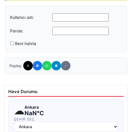
Kullanıcı adı:
Parola:
Beni hatırla
Paylaş:
Hava Durumu
☁
Ankara
NaN°C
ŞEHIR SEÇ