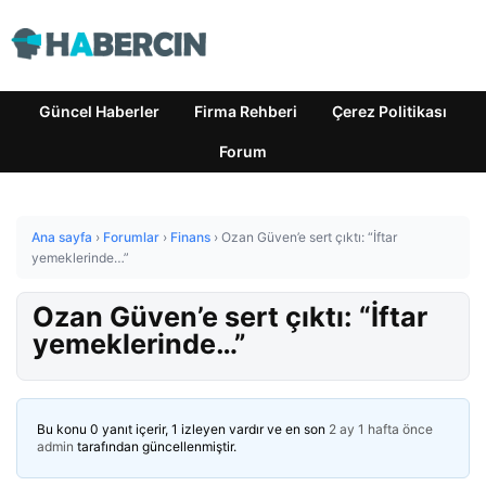
Güncel Haberler
Firma Rehberi
Çerez Politikası
Forum
Ana sayfa
›
Forumlar
›
Finans
›
Ozan Güven’e sert çıktı: “İftar
yemeklerinde…”
Ozan Güven’e sert çıktı: “İftar
yemeklerinde…”
Bu konu 0 yanıt içerir, 1 izleyen vardır ve en son
2 ay 1 hafta önce
admin
tarafından güncellenmiştir.