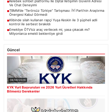
Kelebek sohbet platformu İle Dijital İletişimin Güvenli Adresi
■
Ve Chat Deneyimi
TBMM’de “Terörsüz Türkiye” Tartışması: İYİ Parti’nin Araştırma
■
Önergesi Kabul Görmedi
Klibinde silah kullanan rapçi Yuşa Keskin ile 3 şüpheli adli
■
kontrol ile serbest bırakıldı
Emekliye ÖTV’siz araç verilecek mi, yasa çıkacak mı?
■
Milyonlarca emekli beklentiye girdi
Güncel
08/08/2026
KYK Yurt Başvuruları ve 2026 Yurt Ücretleri Hakkında
Bilmeniz Gerekenler