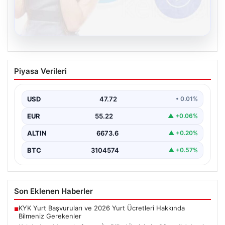
08.08.2026
Kelebek sohbet platformu İle Dijital
Piyasa Verileri
İletişimin Güvenli Adresi Ve Chat
Deneyimi
USD
47.72
• 0.01%
İnternet çağında insanların güvenli bir biçimde bağlantı
kurması ciddi bir önem ifade etmektedir. Günümüzde…
EUR
55.22
▲ +0.06%
ALTIN
6673.6
▲ +0.20%
BTC
3104574
▲ +0.57%
Son Eklenen Haberler
KYK Yurt Başvuruları ve 2026 Yurt Ücretleri Hakkında
■
Bilmeniz Gerekenler