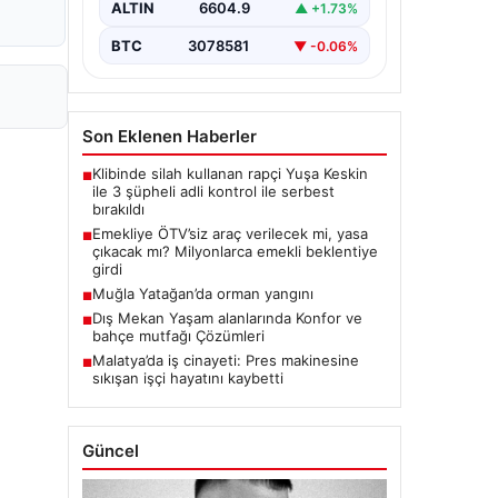
ALTIN
6604.9
▲ +1.73%
BTC
3078581
▼ -0.06%
Son Eklenen Haberler
Klibinde silah kullanan rapçi Yuşa Keskin
■
ile 3 şüpheli adli kontrol ile serbest
bırakıldı
Emekliye ÖTV’siz araç verilecek mi, yasa
■
çıkacak mı? Milyonlarca emekli beklentiye
girdi
Muğla Yatağan’da orman yangını
■
Dış Mekan Yaşam alanlarında Konfor ve
■
bahçe mutfağı Çözümleri
Malatya’da iş cinayeti: Pres makinesine
■
sıkışan işçi hayatını kaybetti
Güncel