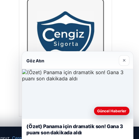
×
Göz Atın
Cengiz Sigorta
23/06/2026
Güncel Haberler
(Özet) Panama için dramatik son! Gana 3
puanı son dakikada aldı
ıyoruz.
Çerez Politikamız
Reddet
Kabul Et