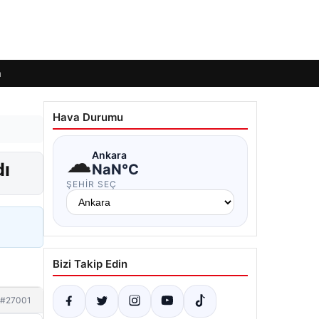
m
Hava Durumu
☁
Ankara
dı
NaN°C
ŞEHIR SEÇ
Bizi Takip Edin
#27001