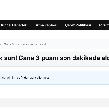
Güncel Haberler
Firma Rehberi
Çerez Politikası
Foru
on! Gana 3 puanı son dakikada aldı
k son! Gana 3 puanı son dakikada al
 önce
admin
tarafından güncellenmiştir.