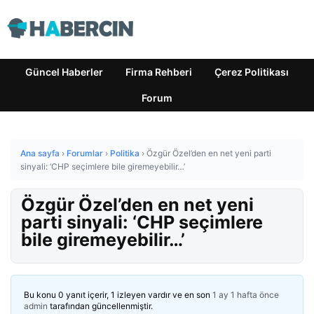
Güncel Haberler
Firma Rehberi
Çerez Politikası
Forum
Ana sayfa
›
Forumlar
›
Politika
›
Özgür Özel’den en net yeni parti
sinyali: ‘CHP seçimlere bile giremeyebilir…’
Özgür Özel’den en net yeni
parti sinyali: ‘CHP seçimlere
bile giremeyebilir…’
Bu konu 0 yanıt içerir, 1 izleyen vardır ve en son
1 ay 1 hafta önce
admin
tarafından güncellenmiştir.