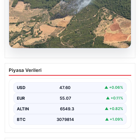
05.08.2026
Muğla Yatağan’da orman yangını
Piyasa Verileri
USD
47.60
▲ +0.06%
EUR
55.07
▲ +0.11%
ALTIN
6549.3
▲ +0.82%
BTC
3079814
▲ +1.09%