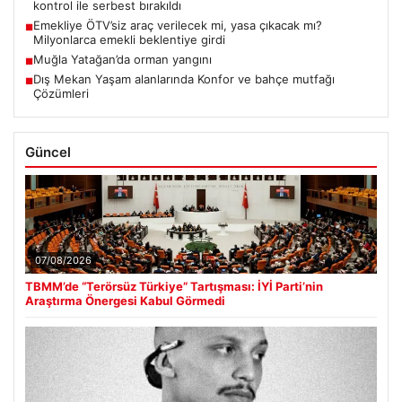
kontrol ile serbest bırakıldı
Emekliye ÖTV’siz araç verilecek mi, yasa çıkacak mı?
■
Milyonlarca emekli beklentiye girdi
Muğla Yatağan’da orman yangını
■
Dış Mekan Yaşam alanlarında Konfor ve bahçe mutfağı
■
Çözümleri
Güncel
07/08/2026
TBMM’de “Terörsüz Türkiye” Tartışması: İYİ Parti’nin
Araştırma Önergesi Kabul Görmedi