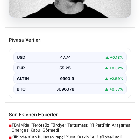
06.08.2026
Klibinde silah kullanan rapçi Yuşa
Piyasa Verileri
Keskin ile 3 şüpheli adli kontrol ile
serbest bırakıldı
USD
47.74
▲ +0.18%
EUR
55.25
▲ +0.32%
ALTIN
6660.6
▲ +2.59%
BTC
3096078
▲ +0.57%
Son Eklenen Haberler
TBMM’de “Terörsüz Türkiye” Tartışması: İYİ Parti’nin Araştırma
■
Önergesi Kabul Görmedi
Klibinde silah kullanan rapçi Yuşa Keskin ile 3 şüpheli adli
■