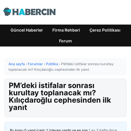
Güncel Haberler
Firma Rehberi
Çerez Politikası
Forum
Ana sayfa
›
Forumlar
›
Politika
›
PM’deki istifalar sonrası kurultay
toplanacak mı? Kılıçdaroğlu cephesinden ilk yanıt
PM’deki istifalar sonrası
kurultay toplanacak mı?
Kılıçdaroğlu cephesinden ilk
yanıt
Bu konu 0 yanıt içerir, 1 izleyen vardır ve en son
1 ay 3 hafta önce