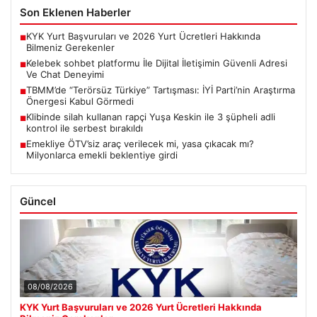
Son Eklenen Haberler
KYK Yurt Başvuruları ve 2026 Yurt Ücretleri Hakkında
■
Bilmeniz Gerekenler
Kelebek sohbet platformu İle Dijital İletişimin Güvenli Adresi
■
Ve Chat Deneyimi
TBMM’de “Terörsüz Türkiye” Tartışması: İYİ Parti’nin Araştırma
■
Önergesi Kabul Görmedi
Klibinde silah kullanan rapçi Yuşa Keskin ile 3 şüpheli adli
■
kontrol ile serbest bırakıldı
Emekliye ÖTV’siz araç verilecek mi, yasa çıkacak mı?
■
Milyonlarca emekli beklentiye girdi
Güncel
08/08/2026
KYK Yurt Başvuruları ve 2026 Yurt Ücretleri Hakkında