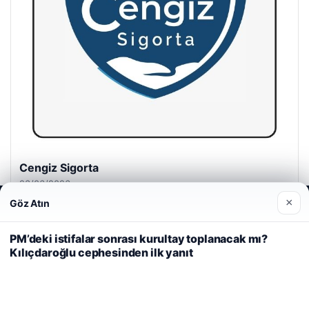
Cengiz Sigorta
23/06/2026
×
Göz Atın
Web sitemizi nasıl kullandığınızı daha iyi anlayabilmek,
deneyiminizi kişiselleştirmek ve geliştirmek amacıyla çerezler
kullanıyoruz.
Çerez Politikamız
PM’deki istifalar sonrası kurultay toplanacak mı?
Kılıçdaroğlu cephesinden ilk yanıt
Reddet
Kabul Et
© 2026 Habercin – Güncel Haberler