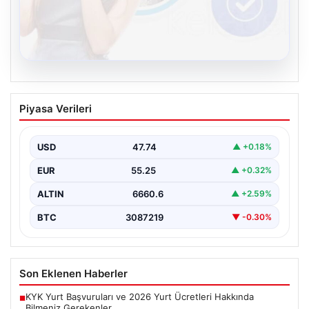
08.08.2026
Kelebek sohbet platformu İle Dijital
Piyasa Verileri
İletişimin Güvenli Adresi Ve Chat
Deneyimi
USD
47.74
▲ +0.18%
İnternet çağında insanların güvenli bir biçimde bağlantı
kurması ciddi bir önem ifade etmektedir. Günümüzde…
EUR
55.25
▲ +0.32%
ALTIN
6660.6
▲ +2.59%
BTC
3087219
▼ -0.30%
Son Eklenen Haberler
KYK Yurt Başvuruları ve 2026 Yurt Ücretleri Hakkında
■
Bilmeniz Gerekenler