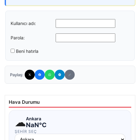
Kullanıcı adı:
Parola:
Beni hatırla
Paylaş:
Hava Durumu
☁
Ankara
NaN°C
ŞEHIR SEÇ