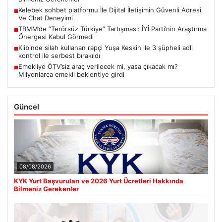
Kelebek sohbet platformu İle Dijital İletişimin Güvenli Adresi
■
Ve Chat Deneyimi
TBMM’de “Terörsüz Türkiye” Tartışması: İYİ Parti’nin Araştırma
■
Önergesi Kabul Görmedi
Klibinde silah kullanan rapçi Yuşa Keskin ile 3 şüpheli adli
■
kontrol ile serbest bırakıldı
Emekliye ÖTV’siz araç verilecek mi, yasa çıkacak mı?
■
Milyonlarca emekli beklentiye girdi
Güncel
08/08/2026
KYK Yurt Başvuruları ve 2026 Yurt Ücretleri Hakkında
Bilmeniz Gerekenler