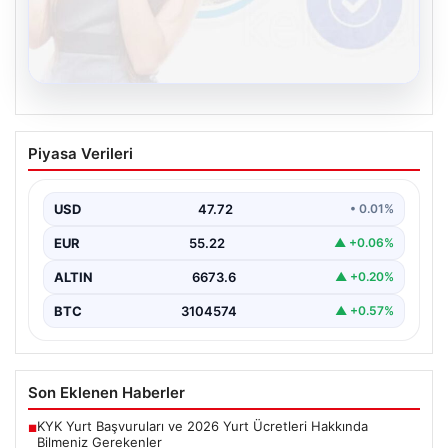
08.08.2026
Kelebek sohbet platformu İle Dijital
Piyasa Verileri
İletişimin Güvenli Adresi Ve Chat
Deneyimi
USD
47.72
• 0.01%
İnternet çağında insanların güvenli bir biçimde bağlantı
kurması ciddi bir önem ifade etmektedir. Günümüzde…
EUR
55.22
▲ +0.06%
ALTIN
6673.6
▲ +0.20%
BTC
3104574
▲ +0.57%
Son Eklenen Haberler
KYK Yurt Başvuruları ve 2026 Yurt Ücretleri Hakkında
■
Bilmeniz Gerekenler