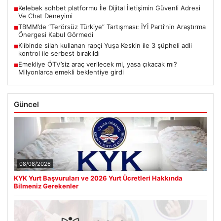
Kelebek sohbet platformu İle Dijital İletişimin Güvenli Adresi
■
Ve Chat Deneyimi
TBMM’de “Terörsüz Türkiye” Tartışması: İYİ Parti’nin Araştırma
■
Önergesi Kabul Görmedi
Klibinde silah kullanan rapçi Yuşa Keskin ile 3 şüpheli adli
■
kontrol ile serbest bırakıldı
Emekliye ÖTV’siz araç verilecek mi, yasa çıkacak mı?
■
Milyonlarca emekli beklentiye girdi
Güncel
08/08/2026
KYK Yurt Başvuruları ve 2026 Yurt Ücretleri Hakkında
Bilmeniz Gerekenler