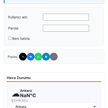
Kullanıcı adı:
Parola:
Beni hatırla
Paylaş:
Hava Durumu
☁
Ankara
NaN°C
ŞEHIR SEÇ