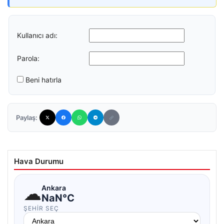
Kullanıcı adı:
Parola:
Beni hatırla
Paylaş:
Hava Durumu
☁
Ankara
NaN°C
ŞEHIR SEÇ