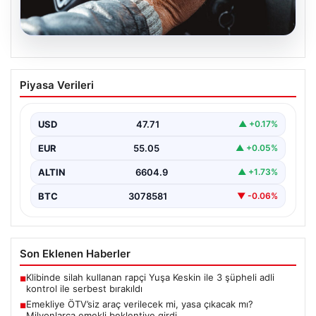
05.08.2026
Emekliye ÖTV’siz araç verilecek mi,
Piyasa Verileri
yasa çıkacak mı? Milyonlarca emekli
beklentiye girdi
USD
47.71
▲ +0.17%
EUR
55.05
▲ +0.05%
ALTIN
6604.9
▲ +1.73%
BTC
3078581
▼ -0.06%
Son Eklenen Haberler
Klibinde silah kullanan rapçi Yuşa Keskin ile 3 şüpheli adli
■
kontrol ile serbest bırakıldı
Emekliye ÖTV’siz araç verilecek mi, yasa çıkacak mı?
■
Milyonlarca emekli beklentiye girdi