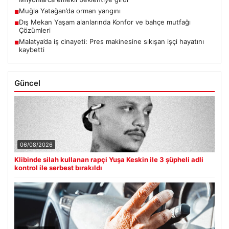
Muğla Yatağan’da orman yangını
■
Dış Mekan Yaşam alanlarında Konfor ve bahçe mutfağı
■
Çözümleri
Malatya’da iş cinayeti: Pres makinesine sıkışan işçi hayatını
■
kaybetti
Güncel
06/08/2026
Klibinde silah kullanan rapçi Yuşa Keskin ile 3 şüpheli adli
kontrol ile serbest bırakıldı