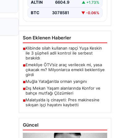
ALTIN
6604.9
▲ +1.73%
BTC
3078581
▼ -0.06%
Son Eklenen Haberler
Klibinde silah kullanan rapçi Yuşa Keskin
■
ile 3 şüpheli adli kontrol ile serbest
bırakıldı
Emekliye ÖTV’siz araç verilecek mi, yasa
■
çıkacak mı? Milyonlarca emekli beklentiye
girdi
Muğla Yatağan’da orman yangını
■
Dış Mekan Yaşam alanlarında Konfor ve
■
bahçe mutfağı Çözümleri
Malatya’da iş cinayeti: Pres makinesine
■
sıkışan işçi hayatını kaybetti
Güncel