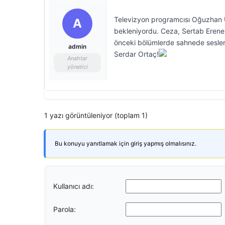
Televizyon programcısı Oğuzhan U
A
bekleniyordu. Ceza, Sertab Erener 
önceki bölümlerde sahnede sesle
admin
Serdar Ortaç!
Anahtar
yönetici
1 yazı görüntüleniyor (toplam 1)
Bu konuyu yanıtlamak için giriş yapmış olmalısınız.
Kullanıcı adı:
Parola: