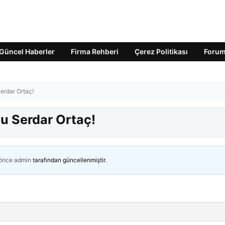
Güncel Haberler
Firma Rehberi
Çerez Politikası
Foru
erdar Ortaç!
u Serdar Ortaç!
 önce
admin
tarafından güncellenmiştir.