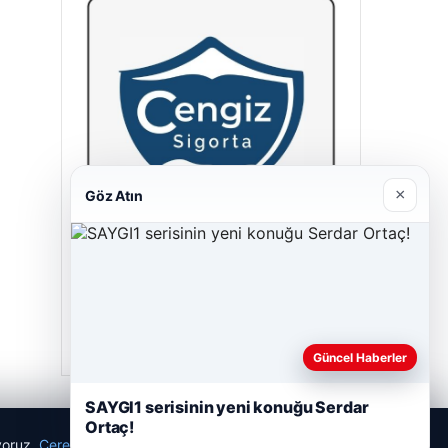
×
Göz Atın
Cengiz Sigorta
23/06/2026
Güncel Haberler
SAYGI1 serisinin yeni konuğu Serdar
Ortaç!
ıyoruz.
Çerez Politikamız
Reddet
Kabul Et