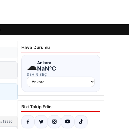
m
Hava Durumu
☁
Ankara
NaN°C
ŞEHIR SEÇ
Bizi Takip Edin
#18990