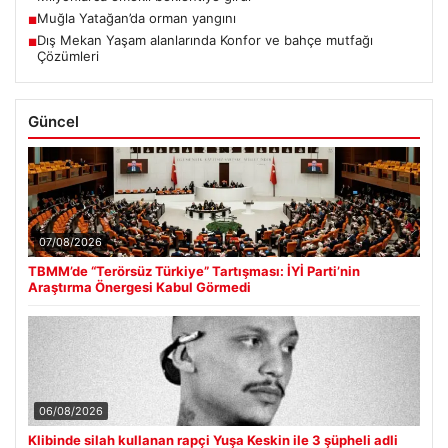
Muğla Yatağan’da orman yangını
■
Dış Mekan Yaşam alanlarında Konfor ve bahçe mutfağı
■
Çözümleri
Güncel
07/08/2026
TBMM’de “Terörsüz Türkiye” Tartışması: İYİ Parti’nin
Araştırma Önergesi Kabul Görmedi
06/08/2026
Klibinde silah kullanan rapçi Yuşa Keskin ile 3 şüpheli adli