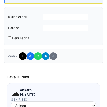
Kullanıcı adı:
Parola:
Beni hatırla
Paylaş:
Hava Durumu
☁
Ankara
NaN°C
ŞEHIR SEÇ