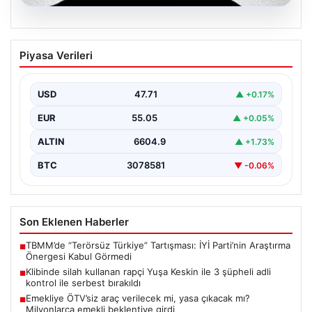
06.08.2026
Klibinde silah kullanan rapçi Yuşa
Piyasa Verileri
Keskin ile 3 şüpheli adli kontrol ile
serbest bırakıldı
USD
47.71
▲ +0.17%
EUR
55.05
▲ +0.05%
ALTIN
6604.9
▲ +1.73%
BTC
3078581
▼ -0.06%
Son Eklenen Haberler
TBMM’de “Terörsüz Türkiye” Tartışması: İYİ Parti’nin Araştırma
■
Önergesi Kabul Görmedi
Klibinde silah kullanan rapçi Yuşa Keskin ile 3 şüpheli adli
■
kontrol ile serbest bırakıldı
Emekliye ÖTV’siz araç verilecek mi, yasa çıkacak mı?
■
Milyonlarca emekli beklentiye girdi