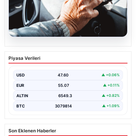
05.08.2026
Emekliye ÖTV’siz araç verilecek mi,
Piyasa Verileri
yasa çıkacak mı? Milyonlarca emekli
beklentiye girdi
USD
47.60
▲ +0.06%
EUR
55.07
▲ +0.11%
ALTIN
6549.3
▲ +0.82%
BTC
3079814
▲ +1.09%
Son Eklenen Haberler