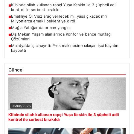
Klibinde silah kullanan rapçi Yuşa Keskin ile 3 şüpheli adli
■
kontrol ile serbest bırakıldı
Emekliye ÖTV’siz araç verilecek mi, yasa çıkacak mı?
■
Milyonlarca emekli beklentiye girdi
Muğla Yatağan’da orman yangını
■
Dış Mekan Yaşam alanlarında Konfor ve bahçe mutfağı
■
Çözümleri
Malatya’da iş cinayeti: Pres makinesine sıkışan işçi hayatını
■
kaybetti
Güncel
06/08/2026
Klibinde silah kullanan rapçi Yuşa Keskin ile 3 şüpheli adli
kontrol ile serbest bırakıldı