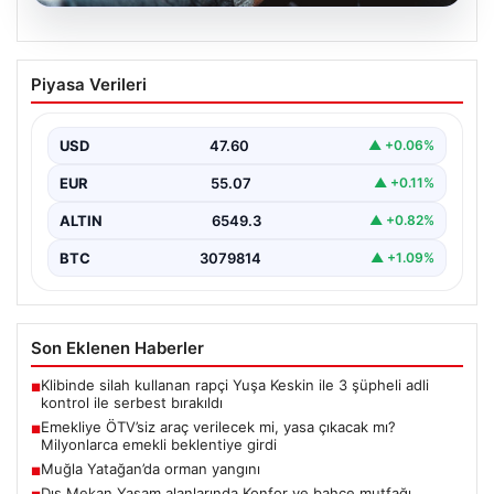
05.08.2026
Emekliye ÖTV’siz araç verilecek mi,
Piyasa Verileri
yasa çıkacak mı? Milyonlarca emekli
beklentiye girdi
USD
47.60
▲ +0.06%
EUR
55.07
▲ +0.11%
ALTIN
6549.3
▲ +0.82%
BTC
3079814
▲ +1.09%
Son Eklenen Haberler
Klibinde silah kullanan rapçi Yuşa Keskin ile 3 şüpheli adli
■
kontrol ile serbest bırakıldı
Emekliye ÖTV’siz araç verilecek mi, yasa çıkacak mı?
■
Milyonlarca emekli beklentiye girdi
Muğla Yatağan’da orman yangını
■
Dış Mekan Yaşam alanlarında Konfor ve bahçe mutfağı