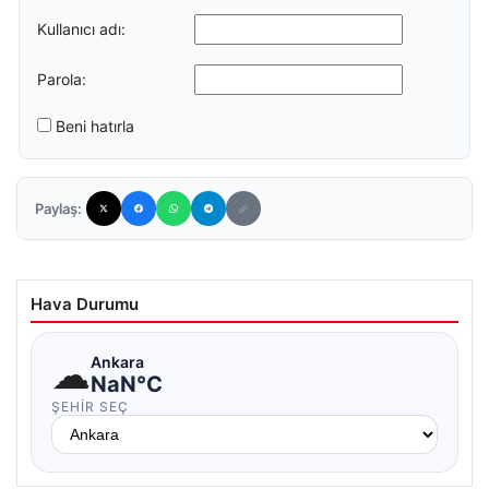
Kullanıcı adı:
Parola:
Beni hatırla
Paylaş:
Hava Durumu
☁
Ankara
NaN°C
ŞEHIR SEÇ