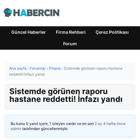
Güncel Haberler
Firma Rehberi
Çerez Politikası
Forum
Ana sayfa
›
Forumlar
›
Finans
›
Sistemde görünen raporu hastane
reddetti! İnfazı yandı
Sistemde görünen raporu
hastane reddetti! İnfazı yandı
Bu konu 0 yanıt içerir, 1 izleyen vardır ve en son
2 ay 4 hafta önce
admin
tarafından güncellenmiştir.