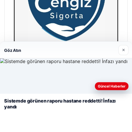
×
Göz Atın
Cengiz Sigorta
23/06/2026
Web sitemizi nasıl kullandığınızı daha iyi anlayabilmek,
Güncel Haberler
deneyiminizi kişiselleştirmek ve geliştirmek amacıyla çerezler
kullanıyoruz.
Çerez Politikamız
Sistemde görünen raporu hastane reddetti! İnfazı
yandı
Reddet
Kabul Et
© 2026 Habercin – Güncel Haberler