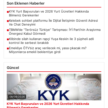
Son Eklenen Haberler
KYK Yurt Başvuruları ve 2026 Yurt Ücretleri Hakkında
■
Bilmeniz Gerekenler
Kelebek sohbet platformu İle Dijital İletişimin Güvenli Adresi
■
Ve Chat Deneyimi
TBMM’de “Terörsüz Türkiye” Tartışması: İYİ Parti’nin Araştırma
■
Önergesi Kabul Görmedi
Klibinde silah kullanan rapçi Yuşa Keskin ile 3 şüpheli adli
■
kontrol ile serbest bırakıldı
Emekliye ÖTV’siz araç verilecek mi, yasa çıkacak mı?
■
Milyonlarca emekli beklentiye girdi
Güncel
08/08/2026
KYK Yurt Başvuruları ve 2026 Yurt Ücretleri Hakkında
Bilmeniz Gerekenler