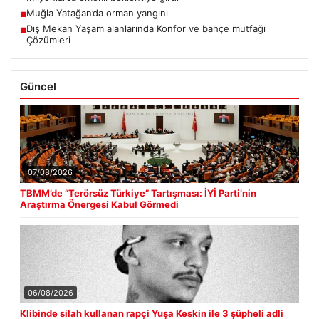
Muğla Yatağan’da orman yangını
■
Dış Mekan Yaşam alanlarında Konfor ve bahçe mutfağı
■
Çözümleri
Güncel
07/08/2026
TBMM’de “Terörsüz Türkiye” Tartışması: İYİ Parti’nin
Araştırma Önergesi Kabul Görmedi
06/08/2026
Klibinde silah kullanan rapçi Yuşa Keskin ile 3 şüpheli adli