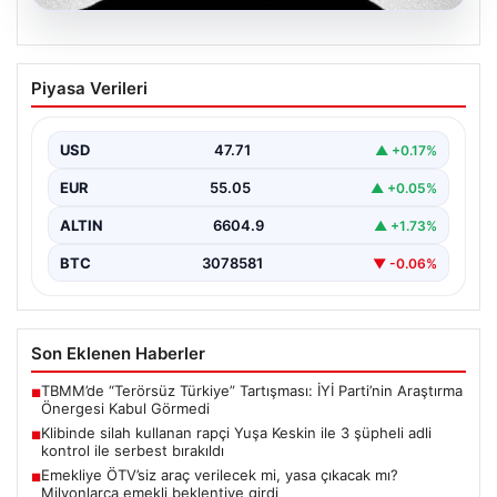
06.08.2026
Klibinde silah kullanan rapçi Yuşa
Piyasa Verileri
Keskin ile 3 şüpheli adli kontrol ile
serbest bırakıldı
USD
47.71
▲ +0.17%
EUR
55.05
▲ +0.05%
ALTIN
6604.9
▲ +1.73%
BTC
3078581
▼ -0.06%
Son Eklenen Haberler
TBMM’de “Terörsüz Türkiye” Tartışması: İYİ Parti’nin Araştırma
■
Önergesi Kabul Görmedi
Klibinde silah kullanan rapçi Yuşa Keskin ile 3 şüpheli adli
■
kontrol ile serbest bırakıldı
Emekliye ÖTV’siz araç verilecek mi, yasa çıkacak mı?
■
Milyonlarca emekli beklentiye girdi