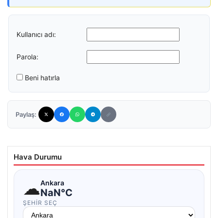
Kullanıcı adı:
Parola:
Beni hatırla
Paylaş:
Hava Durumu
☁
Ankara
NaN°C
ŞEHIR SEÇ