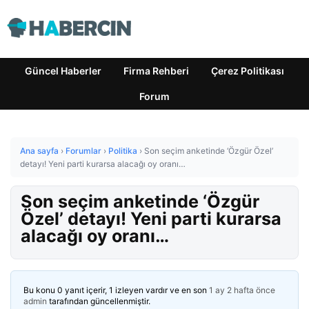
Güncel Haberler
Firma Rehberi
Çerez Politikası
Forum
Ana sayfa
›
Forumlar
›
Politika
›
Son seçim anketinde ‘Özgür Özel’
detayı! Yeni parti kurarsa alacağı oy oranı…
Son seçim anketinde ‘Özgür
Özel’ detayı! Yeni parti kurarsa
alacağı oy oranı…
Bu konu 0 yanıt içerir, 1 izleyen vardır ve en son
1 ay 2 hafta önce
admin
tarafından güncellenmiştir.