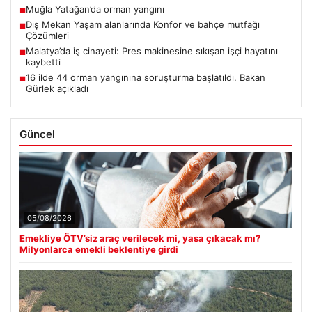
Muğla Yatağan’da orman yangını
■
Dış Mekan Yaşam alanlarında Konfor ve bahçe mutfağı
■
Çözümleri
Malatya’da iş cinayeti: Pres makinesine sıkışan işçi hayatını
■
kaybetti
16 ilde 44 orman yangınına soruşturma başlatıldı. Bakan
■
Gürlek açıkladı
Güncel
05/08/2026
Emekliye ÖTV’siz araç verilecek mi, yasa çıkacak mı?
Milyonlarca emekli beklentiye girdi