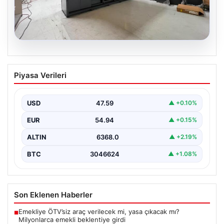
04.08.2026
Dış Mekan Yaşam alanlarında Konfor ve
Piyasa Verileri
bahçe mutfağı Çözümleri
Belli ki bahçe yaşam alanları, villaların en popüler
bölümlerinden bir tanesi durumuna ulaşmıştır. Yeşille…
USD
47.59
▲ +0.10%
EUR
54.94
▲ +0.15%
ALTIN
6368.0
▲ +2.19%
BTC
3046624
▲ +1.08%
Son Eklenen Haberler
Emekliye ÖTV’siz araç verilecek mi, yasa çıkacak mı?
■
Milyonlarca emekli beklentiye girdi