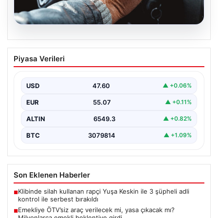
05.08.2026
Emekliye ÖTV’siz araç verilecek mi,
Piyasa Verileri
yasa çıkacak mı? Milyonlarca emekli
beklentiye girdi
USD
47.60
▲ +0.06%
EUR
55.07
▲ +0.11%
ALTIN
6549.3
▲ +0.82%
BTC
3079814
▲ +1.09%
Son Eklenen Haberler
Klibinde silah kullanan rapçi Yuşa Keskin ile 3 şüpheli adli
■
kontrol ile serbest bırakıldı
Emekliye ÖTV’siz araç verilecek mi, yasa çıkacak mı?
■
Milyonlarca emekli beklentiye girdi