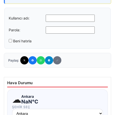
Kullanıcı adı:
Parola:
Beni hatırla
Paylaş:
Hava Durumu
☁
Ankara
NaN°C
ŞEHIR SEÇ