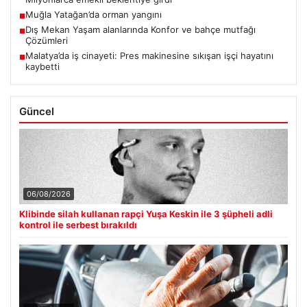
Muğla Yatağan’da orman yangını
■
Dış Mekan Yaşam alanlarında Konfor ve bahçe mutfağı
■
Çözümleri
Malatya’da iş cinayeti: Pres makinesine sıkışan işçi hayatını
■
kaybetti
Güncel
06/08/2026
Klibinde silah kullanan rapçi Yuşa Keskin ile 3 şüpheli adli
kontrol ile serbest bırakıldı