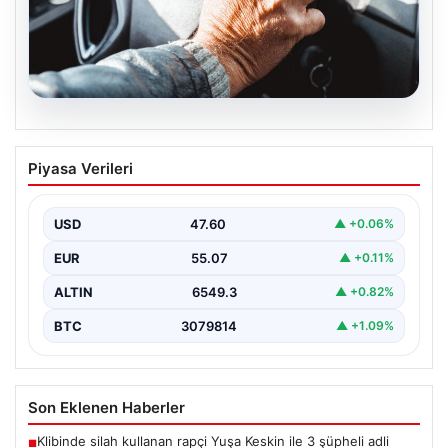
05.08.2026
Emekliye ÖTV’siz araç verilecek mi,
Piyasa Verileri
yasa çıkacak mı? Milyonlarca emekli
beklentiye girdi
USD
47.60
▲ +0.06%
EUR
55.07
▲ +0.11%
ALTIN
6549.3
▲ +0.82%
BTC
3079814
▲ +1.09%
Son Eklenen Haberler
Klibinde silah kullanan rapçi Yuşa Keskin ile 3 şüpheli adli
■