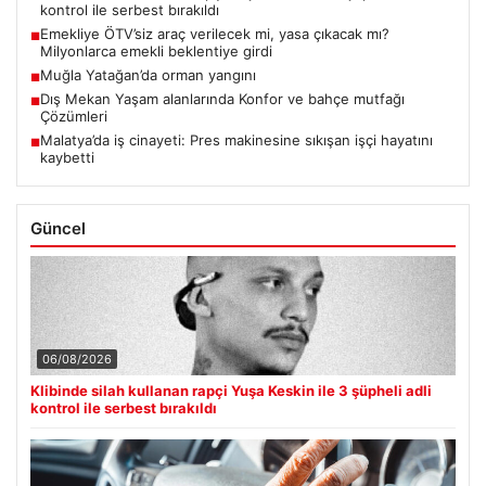
kontrol ile serbest bırakıldı
Emekliye ÖTV’siz araç verilecek mi, yasa çıkacak mı?
■
Milyonlarca emekli beklentiye girdi
Muğla Yatağan’da orman yangını
■
Dış Mekan Yaşam alanlarında Konfor ve bahçe mutfağı
■
Çözümleri
Malatya’da iş cinayeti: Pres makinesine sıkışan işçi hayatını
■
kaybetti
Güncel
06/08/2026
Klibinde silah kullanan rapçi Yuşa Keskin ile 3 şüpheli adli
kontrol ile serbest bırakıldı