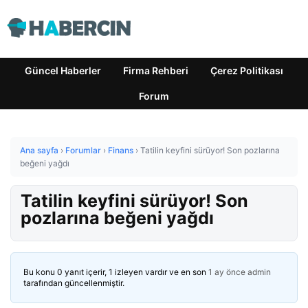
Güncel Haberler
Firma Rehberi
Çerez Politikası
Forum
Ana sayfa
›
Forumlar
›
Finans
›
Tatilin keyfini sürüyor! Son pozlarına
beğeni yağdı
Tatilin keyfini sürüyor! Son
pozlarına beğeni yağdı
Bu konu 0 yanıt içerir, 1 izleyen vardır ve en son
1 ay önce
admin
tarafından güncellenmiştir.