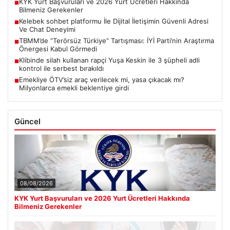
KYK Yurt Başvuruları ve 2026 Yurt Ücretleri Hakkında
■
Bilmeniz Gerekenler
Kelebek sohbet platformu İle Dijital İletişimin Güvenli Adresi
■
Ve Chat Deneyimi
TBMM’de “Terörsüz Türkiye” Tartışması: İYİ Parti’nin Araştırma
■
Önergesi Kabul Görmedi
Klibinde silah kullanan rapçi Yuşa Keskin ile 3 şüpheli adli
■
kontrol ile serbest bırakıldı
Emekliye ÖTV’siz araç verilecek mi, yasa çıkacak mı?
■
Milyonlarca emekli beklentiye girdi
Güncel
08/08/2026
KYK Yurt Başvuruları ve 2026 Yurt Ücretleri Hakkında
Bilmeniz Gerekenler