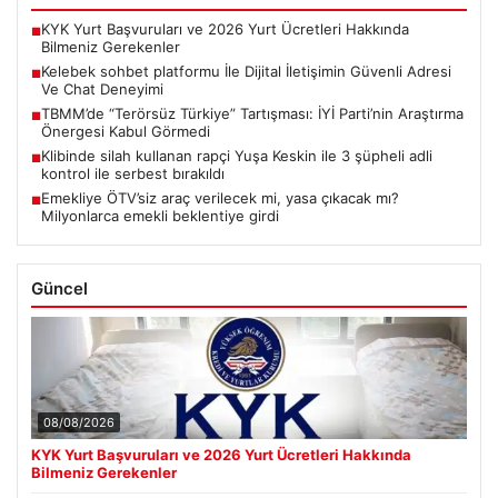
KYK Yurt Başvuruları ve 2026 Yurt Ücretleri Hakkında
■
Bilmeniz Gerekenler
Kelebek sohbet platformu İle Dijital İletişimin Güvenli Adresi
■
Ve Chat Deneyimi
TBMM’de “Terörsüz Türkiye” Tartışması: İYİ Parti’nin Araştırma
■
Önergesi Kabul Görmedi
Klibinde silah kullanan rapçi Yuşa Keskin ile 3 şüpheli adli
■
kontrol ile serbest bırakıldı
Emekliye ÖTV’siz araç verilecek mi, yasa çıkacak mı?
■
Milyonlarca emekli beklentiye girdi
Güncel
08/08/2026
KYK Yurt Başvuruları ve 2026 Yurt Ücretleri Hakkında
Bilmeniz Gerekenler