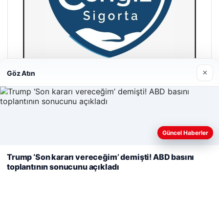
×
Göz Atın
Cengiz Sigorta
23/06/2026
Web sitemizi nasıl kullandığınızı daha iyi anlayabilmek,
Güncel Haberler
deneyiminizi kişiselleştirmek ve geliştirmek amacıyla çerezler
kullanıyoruz.
Çerez Politikamız
Trump ‘Son kararı vereceğim’ demişti! ABD basını
toplantının sonucunu açıkladı
Reddet
Kabul Et
© 2026 Habercin – Güncel Haberler
malta dil okulları
|
lemagrup.com.tr