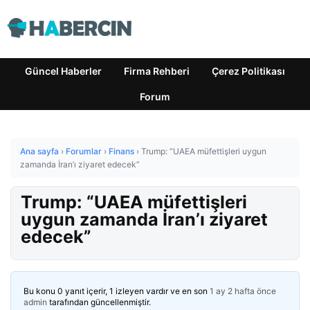
Güncel Haberler
Firma Rehberi
Çerez Politikası
Forum
Ana sayfa
›
Forumlar
›
Finans
›
Trump: “UAEA müfettişleri uygun
zamanda İran’ı ziyaret edecek”
Trump: “UAEA müfettişleri
uygun zamanda İran’ı ziyaret
edecek”
Bu konu 0 yanıt içerir, 1 izleyen vardır ve en son
1 ay 2 hafta önce
admin
tarafından güncellenmiştir.