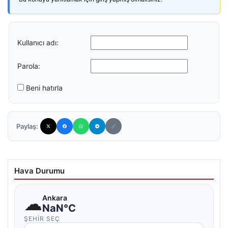
Kullanıcı adı:
Parola:
Beni hatırla
Paylaş:
Hava Durumu
☁
Ankara
NaN°C
ŞEHIR SEÇ