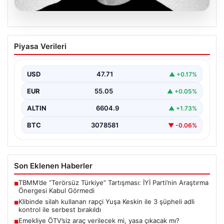
06.08.2026
Klibinde silah kullanan rapçi Yuşa
Piyasa Verileri
Keskin ile 3 şüpheli adli kontrol ile
serbest bırakıldı
USD
47.71
▲ +0.17%
EUR
55.05
▲ +0.05%
ALTIN
6604.9
▲ +1.73%
BTC
3078581
▼ -0.06%
Son Eklenen Haberler
TBMM’de “Terörsüz Türkiye” Tartışması: İYİ Parti’nin Araştırma
■
Önergesi Kabul Görmedi
Klibinde silah kullanan rapçi Yuşa Keskin ile 3 şüpheli adli
■
kontrol ile serbest bırakıldı
Emekliye ÖTV’siz araç verilecek mi, yasa çıkacak mı?
■