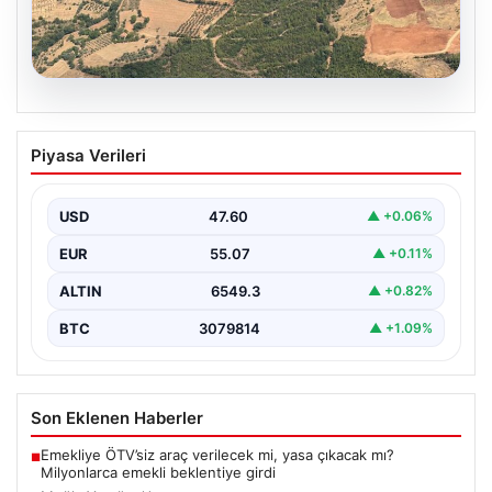
05.08.2026
Muğla Yatağan’da orman yangını
Piyasa Verileri
USD
47.60
▲ +0.06%
EUR
55.07
▲ +0.11%
ALTIN
6549.3
▲ +0.82%
BTC
3079814
▲ +1.09%
Son Eklenen Haberler
Emekliye ÖTV’siz araç verilecek mi, yasa çıkacak mı?
■
Milyonlarca emekli beklentiye girdi