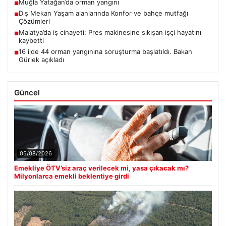
Muğla Yatağan’da orman yangını
■
Dış Mekan Yaşam alanlarında Konfor ve bahçe mutfağı
■
Çözümleri
Malatya’da iş cinayeti: Pres makinesine sıkışan işçi hayatını
■
kaybetti
16 ilde 44 orman yangınına soruşturma başlatıldı. Bakan
■
Gürlek açıkladı
Güncel
05/08/2026
Emekliye ÖTV’siz araç verilecek mi, yasa çıkacak mı?
Milyonlarca emekli beklentiye girdi