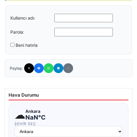
Kullanıcı adı:
Parola:
Beni hatırla
Paylaş:
Hava Durumu
☁
Ankara
NaN°C
ŞEHIR SEÇ