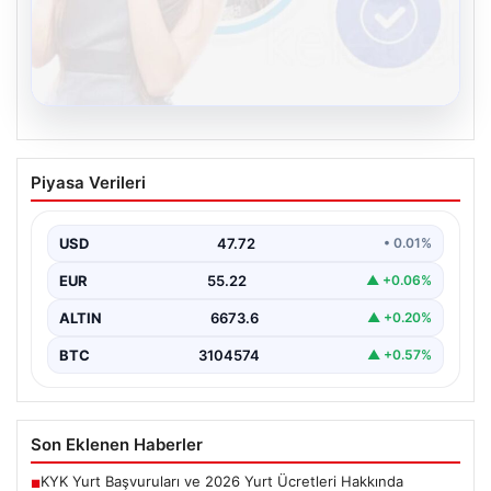
08.08.2026
Kelebek sohbet platformu İle Dijital
Piyasa Verileri
İletişimin Güvenli Adresi Ve Chat
Deneyimi
USD
47.72
• 0.01%
İnternet çağında insanların güvenli bir biçimde bağlantı
kurması ciddi bir önem ifade etmektedir. Günümüzde…
EUR
55.22
▲ +0.06%
ALTIN
6673.6
▲ +0.20%
BTC
3104574
▲ +0.57%
Son Eklenen Haberler
KYK Yurt Başvuruları ve 2026 Yurt Ücretleri Hakkında
■