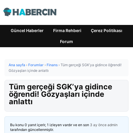
Güncel Haberler
Firma Rehberi
Çerez Politikası
Forum
Ana sayfa
›
Forumlar
›
Finans
›
Tüm gerçeği SGK’ya gidince öğrendi!
Gözyaşları içinde anlattı
Tüm gerçeği SGK’ya gidince
öğrendi! Gözyaşları içinde
anlattı
Bu konu 0 yanıt içerir, 1 izleyen vardır ve en son
3 ay önce
admin
tarafından güncellenmiştir.