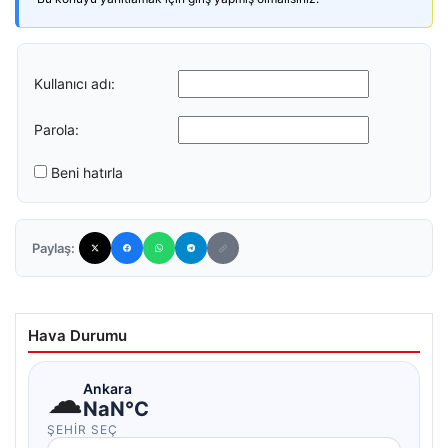
Kullanıcı adı:
Parola:
Beni hatırla
Paylaş:
Hava Durumu
☁
Ankara
NaN°C
ŞEHIR SEÇ