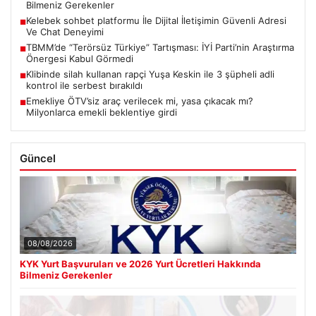
Bilmeniz Gerekenler
Kelebek sohbet platformu İle Dijital İletişimin Güvenli Adresi
■
Ve Chat Deneyimi
TBMM’de “Terörsüz Türkiye” Tartışması: İYİ Parti’nin Araştırma
■
Önergesi Kabul Görmedi
Klibinde silah kullanan rapçi Yuşa Keskin ile 3 şüpheli adli
■
kontrol ile serbest bırakıldı
Emekliye ÖTV’siz araç verilecek mi, yasa çıkacak mı?
■
Milyonlarca emekli beklentiye girdi
Güncel
08/08/2026
KYK Yurt Başvuruları ve 2026 Yurt Ücretleri Hakkında
Bilmeniz Gerekenler