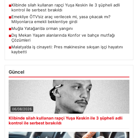
Klibinde silah kullanan rapçi Yuşa Keskin ile 3 şüpheli adli
■
kontrol ile serbest bırakıldı
Emekliye ÖTV’siz araç verilecek mi, yasa çıkacak mı?
■
Milyonlarca emekli beklentiye girdi
Muğla Yatağan’da orman yangını
■
Dış Mekan Yaşam alanlarında Konfor ve bahçe mutfağı
■
Çözümleri
Malatya’da iş cinayeti: Pres makinesine sıkışan işçi hayatını
■
kaybetti
Güncel
06/08/2026
Klibinde silah kullanan rapçi Yuşa Keskin ile 3 şüpheli adli
kontrol ile serbest bırakıldı