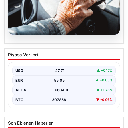
05.08.2026
Emekliye ÖTV’siz araç verilecek mi,
Piyasa Verileri
yasa çıkacak mı? Milyonlarca emekli
beklentiye girdi
USD
47.71
▲ +0.17%
EUR
55.05
▲ +0.05%
ALTIN
6604.9
▲ +1.73%
BTC
3078581
▼ -0.06%
Son Eklenen Haberler