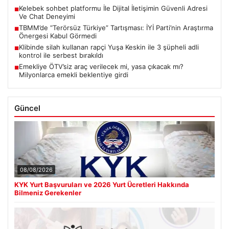
Kelebek sohbet platformu İle Dijital İletişimin Güvenli Adresi
■
Ve Chat Deneyimi
TBMM’de “Terörsüz Türkiye” Tartışması: İYİ Parti’nin Araştırma
■
Önergesi Kabul Görmedi
Klibinde silah kullanan rapçi Yuşa Keskin ile 3 şüpheli adli
■
kontrol ile serbest bırakıldı
Emekliye ÖTV’siz araç verilecek mi, yasa çıkacak mı?
■
Milyonlarca emekli beklentiye girdi
Güncel
08/08/2026
KYK Yurt Başvuruları ve 2026 Yurt Ücretleri Hakkında
Bilmeniz Gerekenler