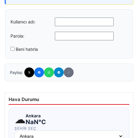
Kullanıcı adı:
Parola:
Beni hatırla
Paylaş:
Hava Durumu
☁
Ankara
NaN°C
ŞEHIR SEÇ