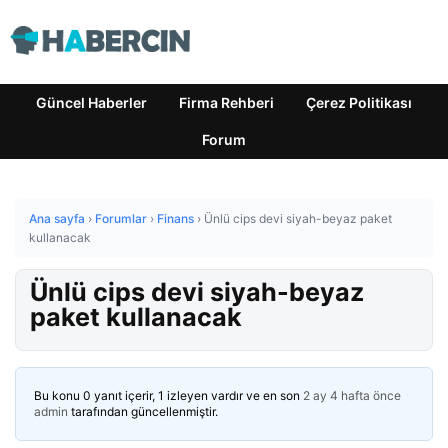
Güncel Haberler
Firma Rehberi
Çerez Politikası
Forum
Ana sayfa
›
Forumlar
›
Finans
›
Ünlü cips devi siyah-beyaz paket
kullanacak
Ünlü cips devi siyah-beyaz
paket kullanacak
Bu konu 0 yanıt içerir, 1 izleyen vardır ve en son
2 ay 4 hafta önce
admin
tarafından güncellenmiştir.