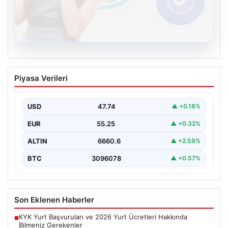
08.08.2026
Kelebek sohbet platformu İle Dijital
Piyasa Verileri
İletişimin Güvenli Adresi Ve Chat
Deneyimi
USD
47.74
▲ +0.18%
İnternet çağında insanların güvenli bir biçimde bağlantı
kurması ciddi bir önem ifade etmektedir. Günümüzde…
EUR
55.25
▲ +0.32%
ALTIN
6660.6
▲ +2.59%
BTC
3096078
▲ +0.57%
Son Eklenen Haberler
KYK Yurt Başvuruları ve 2026 Yurt Ücretleri Hakkında
■
Bilmeniz Gerekenler