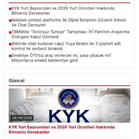
KYK Yurt Başvuruları ve 2026 Yurt Ücretleri Hakkında
■
Bilmeniz Gerekenler
Kelebek sohbet platformu İle Dijital İletişimin Güvenli Adresi
■
Ve Chat Deneyimi
TBMM’de “Terörsüz Türkiye” Tartışması: İYİ Parti’nin Araştırma
■
Önergesi Kabul Görmedi
Klibinde silah kullanan rapçi Yuşa Keskin ile 3 şüpheli adli
■
kontrol ile serbest bırakıldı
Emekliye ÖTV’siz araç verilecek mi, yasa çıkacak mı?
■
Milyonlarca emekli beklentiye girdi
Güncel
08/08/2026
KYK Yurt Başvuruları ve 2026 Yurt Ücretleri Hakkında
Bilmeniz Gerekenler