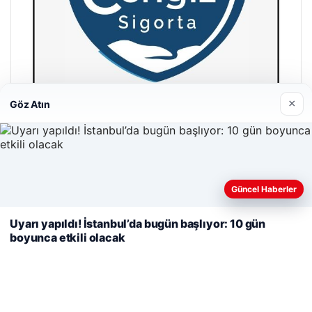
×
Göz Atın
Cengiz Sigorta
23/06/2026
Web sitemizi nasıl kullandığınızı daha iyi anlayabilmek,
Güncel Haberler
deneyiminizi kişiselleştirmek ve geliştirmek amacıyla çerezler
kullanıyoruz.
Çerez Politikamız
Uyarı yapıldı! İstanbul’da bugün başlıyor: 10 gün
boyunca etkili olacak
Reddet
Kabul Et
© 2026 Habercin – Güncel Haberler
malta dil okulları
|
lemagrup.com.tr