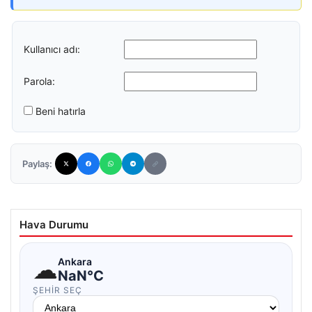
Kullanıcı adı:
Parola:
Beni hatırla
Paylaş:
Hava Durumu
☁
Ankara
NaN°C
ŞEHIR SEÇ