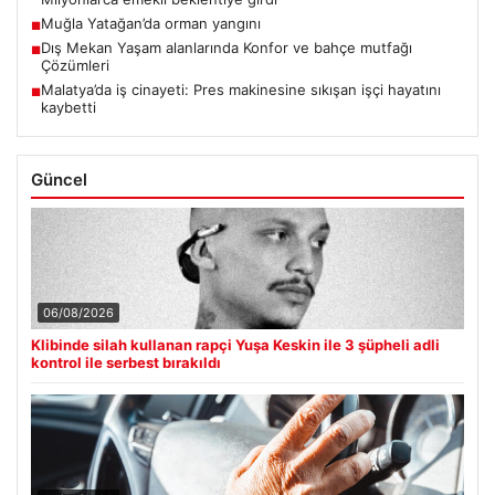
Muğla Yatağan’da orman yangını
■
Dış Mekan Yaşam alanlarında Konfor ve bahçe mutfağı
■
Çözümleri
Malatya’da iş cinayeti: Pres makinesine sıkışan işçi hayatını
■
kaybetti
Güncel
06/08/2026
Klibinde silah kullanan rapçi Yuşa Keskin ile 3 şüpheli adli
kontrol ile serbest bırakıldı