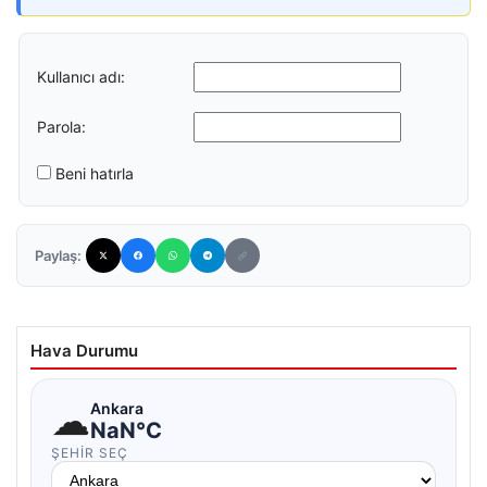
Kullanıcı adı:
Parola:
Beni hatırla
Paylaş:
Hava Durumu
☁
Ankara
NaN°C
ŞEHIR SEÇ