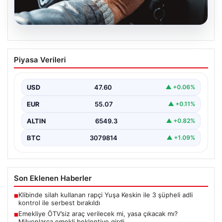
05.08.2026
Emekliye ÖTV’siz araç verilecek mi,
Piyasa Verileri
yasa çıkacak mı? Milyonlarca emekli
beklentiye girdi
USD
47.60
▲ +0.06%
EUR
55.07
▲ +0.11%
ALTIN
6549.3
▲ +0.82%
BTC
3079814
▲ +1.09%
Son Eklenen Haberler
Klibinde silah kullanan rapçi Yuşa Keskin ile 3 şüpheli adli
■
kontrol ile serbest bırakıldı
Emekliye ÖTV’siz araç verilecek mi, yasa çıkacak mı?
■
Milyonlarca emekli beklentiye girdi