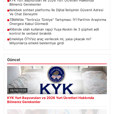
KYK Yurt Başvuruları ve 2026 Yurt Ücretleri Hakkında
■
Bilmeniz Gerekenler
Kelebek sohbet platformu İle Dijital İletişimin Güvenli Adresi
■
Ve Chat Deneyimi
TBMM’de “Terörsüz Türkiye” Tartışması: İYİ Parti’nin Araştırma
■
Önergesi Kabul Görmedi
Klibinde silah kullanan rapçi Yuşa Keskin ile 3 şüpheli adli
■
kontrol ile serbest bırakıldı
Emekliye ÖTV’siz araç verilecek mi, yasa çıkacak mı?
■
Milyonlarca emekli beklentiye girdi
Güncel
08/08/2026
KYK Yurt Başvuruları ve 2026 Yurt Ücretleri Hakkında
Bilmeniz Gerekenler