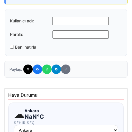
Kullanıcı adı:
Parola:
Beni hatırla
Paylaş:
Hava Durumu
☁
Ankara
NaN°C
ŞEHIR SEÇ