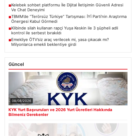
Kelebek sohbet platformu İle Dijital İletişimin Güvenli Adresi
■
Ve Chat Deneyimi
TBMM’de “Terörsüz Türkiye” Tartışması: İYİ Parti’nin Araştırma
■
Önergesi Kabul Görmedi
Klibinde silah kullanan rapçi Yuşa Keskin ile 3 şüpheli adli
■
kontrol ile serbest bırakıldı
Emekliye ÖTV’siz araç verilecek mi, yasa çıkacak mı?
■
Milyonlarca emekli beklentiye girdi
Güncel
08/08/2026
KYK Yurt Başvuruları ve 2026 Yurt Ücretleri Hakkında
Bilmeniz Gerekenler