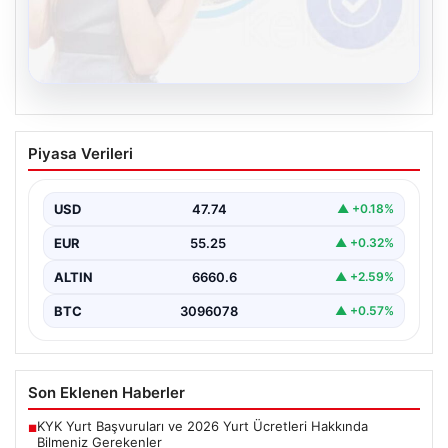
08.08.2026
Kelebek sohbet platformu İle Dijital
Piyasa Verileri
İletişimin Güvenli Adresi Ve Chat
Deneyimi
USD
47.74
▲ +0.18%
İnternet çağında insanların güvenli bir biçimde bağlantı
kurması ciddi bir önem ifade etmektedir. Günümüzde…
EUR
55.25
▲ +0.32%
ALTIN
6660.6
▲ +2.59%
BTC
3096078
▲ +0.57%
Son Eklenen Haberler
KYK Yurt Başvuruları ve 2026 Yurt Ücretleri Hakkında
■
Bilmeniz Gerekenler